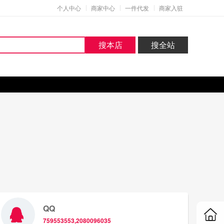
个人中心
商家中心
一件代发
商家入驻
搜本店
搜全站
QQ
759553553,2080096035