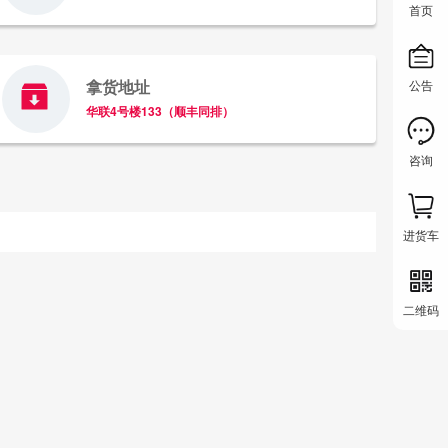
首页
拿货地址
公告
华联4号楼133（顺丰同排）
咨询
进货车
二维码