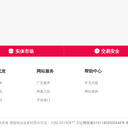
实体市场
交易安全
代发
网站服务
帮助中心
单
广告服务
常见问题
统
商家入驻
网站规则
程
开放接口
com版权所有 增值电信业务经营许可证：川B2-20190877
川公网安备51011402000449号
蜀