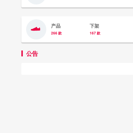
产品
下架
266 款
167 款
公告