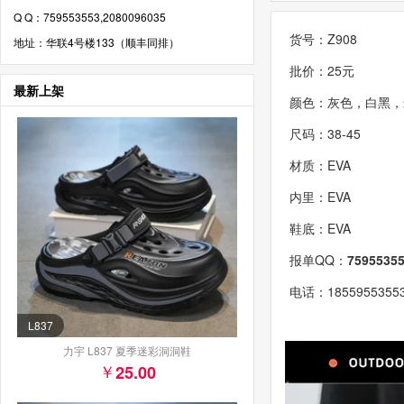
Q Q：759553553,2080096035
货号：Z908
地址：华联4号楼133（顺丰同排）
批价：25元
最新上架
颜色：灰色，白黑，
尺码：38-45
材质：EVA
内里：EVA
鞋底：EVA
报单QQ：
7595535
电话：185595535
L837
力宇 L837 夏季迷彩洞洞鞋
25.00