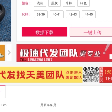
颜色：
浅灰
黑灰
米棕
绿色
尺码：
38-39
40-41
42-43
44-45
数据下载
一键上传
情
 EVA
是否库存:是