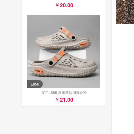
20.00
L856
力宇 L856 夏季新款洞洞鞋跨
21.00