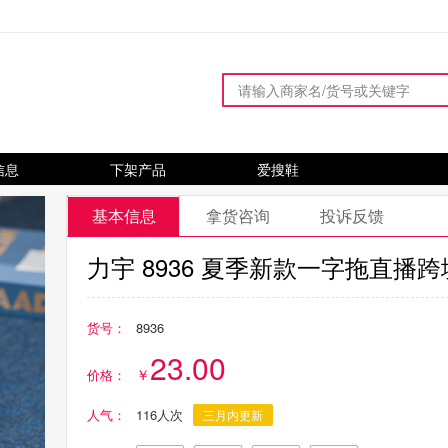
信息
下架产品
爱搜鞋
基本信息
拿货咨询
投诉反馈
力宇 8936 夏季新款一字拖直播跨境 3
货号：
8936
23.00
价格：
人气：
116人次
三月内更新