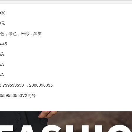
36
3元
灰色，绿色，米棕，黑灰
-45
VA
VA
VA
：
759553553 ，
2080096035
559553553VX同号