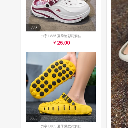
L835
力宇 L835 夏季迷彩洞洞鞋
25.00
L865
力宇 L865 夏季爆款洞洞鞋