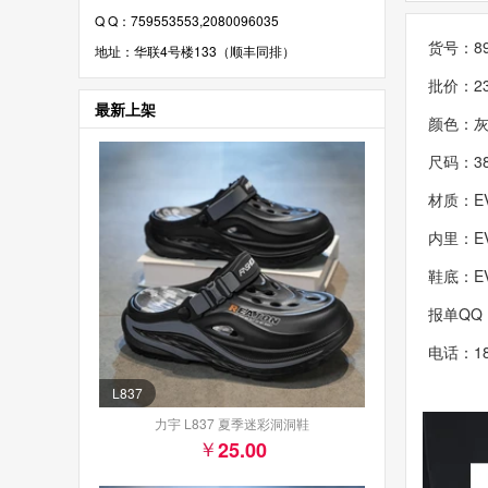
Q Q：759553553,2080096035
货号：89
地址：华联4号楼133（顺丰同排）
批价：2
最新上架
颜色：
尺码：38
材质：E
内里：E
鞋底：E
报单QQ
电话：18
L837
力宇 L837 夏季迷彩洞洞鞋
25.00