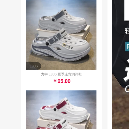
L836
力宇 L836 夏季迷彩洞洞鞋
25.00