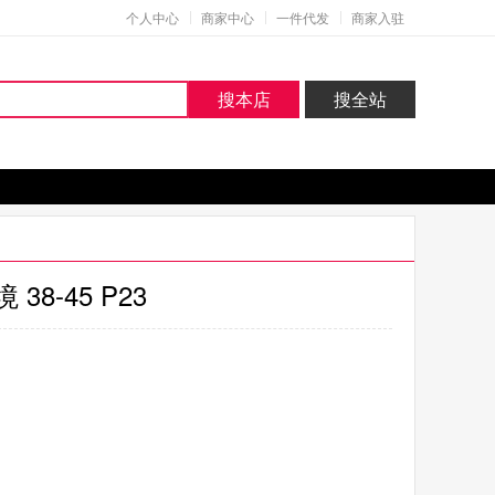
个人中心
商家中心
一件代发
商家入驻
搜本店
搜全站
8-45 P23