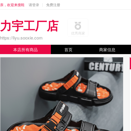
亲，欢迎来搜鞋
请登录
免费注册
力宇工厂店
优秀商家
https://liyu.sooxie.com
本店所有商品
首页
商家信息