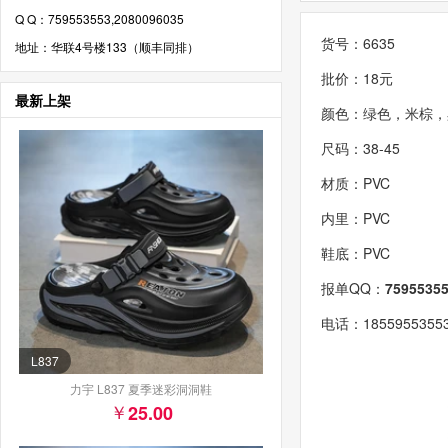
Q Q：759553553,2080096035
货号：6635
地址：华联4号楼133（顺丰同排）
批价：18元
最新上架
颜色：绿色，米棕，
尺码：38-45
材质：PVC
内里：PVC
鞋底：PVC
报单QQ：
7595535
电话：185595535
L837
力宇 L837 夏季迷彩洞洞鞋
25.00